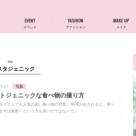
EVENT
FASHION
MAKE UP
イベント
ファッション
メイク
TAG
スタジェニック
7.27
写真
トジェニックな食べ物の撮り方
タグラムでも人気の高い食べ物の写真。 料理が出されると、食べ
まずは撮影！という方も多いのではないで…