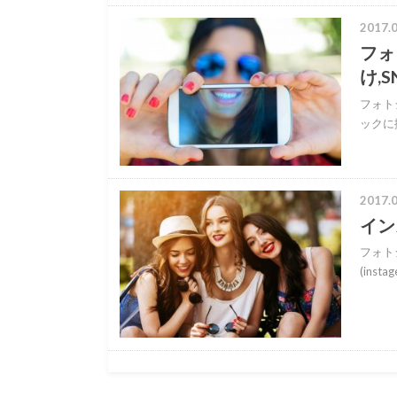
2017.0
フォ
け,S
フォト
ックに
2017.0
イン
フォト
(ins